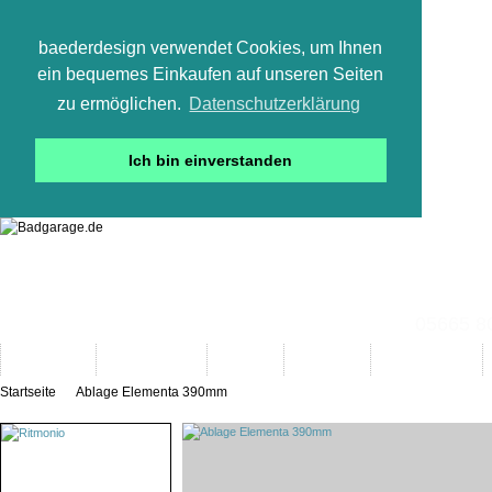
baederdesign verwendet Cookies, um Ihnen
ein bequemes Einkaufen auf unseren Seiten
zu ermöglichen.
Datenschutzerklärung
Ich bin einverstanden
05665 800
Neuheiten
Bad-Objekte
Marken
Designer
Bad(t)räume
Startseite
Ablage Elementa 390mm