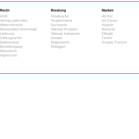
Recht
Beratung
Marken
AGB
Detailsuche
Ad Hoc
Vertrag widerrufen
Vergleichsliste
Art Ceram
Widerrufsrecht
Suchworte
Axaone
Musterwiderrufsformular
Sitemap Produkte
Banos10
Lieferung
Sitemap Kategorien
Effegibi
Zahlungsarten
Kontakt
Fantini
Datenschutz
Registrieren
Gruppo Treesse
Bestellvorgang
Einloggen
Warenkorb
Impressum