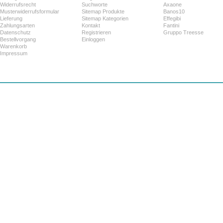
Widerrufsrecht
Suchworte
Axaone
Musterwiderrufsformular
Sitemap Produkte
Banos10
Lieferung
Sitemap Kategorien
Effegibi
Zahlungsarten
Kontakt
Fantini
Datenschutz
Registrieren
Gruppo Treesse
Bestellvorgang
Einloggen
Warenkorb
Impressum