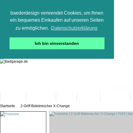
baederdesign verwendet Cookies, um Ihnen
ein bequemes Einkaufen auf unseren Seiten
zu ermöglichen.
Datenschutzerklärung
Ich bin einverstanden
05665 800
Neuheiten
Bad-Objekte
Marken
Designer
Bad(t)räume
Startseite
2-Griff Bidetmischer X-Change