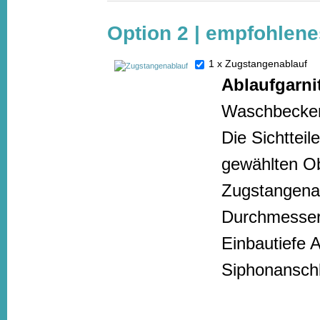
Option 2 | empfohlene
1 x Zugstangenablauf
Ablaufgarni
Waschbecken
Die Sichttei
gewählten Ob
Zugstangenab
Durchmesser
Einbautiefe 
Siphonanschl