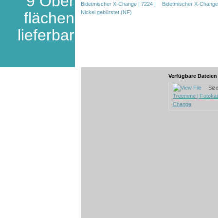
9 Ober
flächen
lieferbar
Verfügbare Dateie
Size:
Treemme | Fotokata
Change