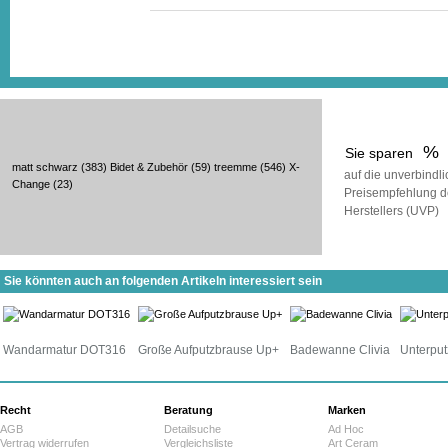
%
Sie sparen
matt schwarz
(383)
Bidet & Zubehör
(59)
treemme
(546)
X-
auf die unverbindl
Change
(23)
Preisempfehlung d
Herstellers (UVP)
Sie könnten auch an folgenden Artikeln interessiert sein
Wandarmatur DOT316
Große Aufputzbrause Up+
Badewanne Clivia
Unterput
Recht
Beratung
Marken
AGB
Detailsuche
Ad Hoc
Vertrag widerrufen
Vergleichsliste
Art Ceram