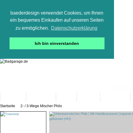
baederdesign verwendet Cookies, um Ihnen
ein bequemes Einkaufen auf unseren Seiten
zu ermöglichen.
Datenschutzerklärung
Ich bin einverstanden
05665 800
Neuheiten
Bad-Objekte
Marken
Designer
Bad(t)räume
Startseite
2- / 3-Wege Mischer Philo