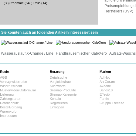
auf die unverbindl
(33)
treemme
(546)
Philo
(14)
Preisempfehlung d
Herstellers (UVP)
Sie könnten auch an folgenden Artikeln interessiert sein
Wasserauslauf X-Change / Line
Handbrausemischer Klab/Xero
Aufsatz-Waschs
Recht
Beratung
Marken
AGB
Detailsuche
Ad Hoc
Vertrag widerrufen
Vergleichsliste
Art Ceram
Widerrufsrecht
Suchworte
Axaone
Musterwiderrufsformular
Sitemap Produkte
Banos10
Lieferung
Sitemap Kategorien
Effegibi
Zahlungsarten
Kontakt
Fantini
Datenschutz
Registrieren
Gruppo Treesse
Bestellvorgang
Einloggen
Warenkorb
Impressum