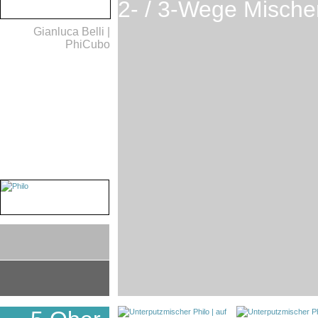
2- / 3-Wege Mischer
Gianluca Belli |
PhiCubo