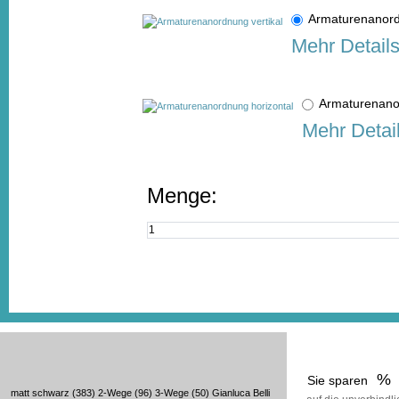
Armaturenanor
Mehr Detail
Armaturenano
Mehr Detai
Menge:
%
Sie sparen
matt schwarz
(383)
2-Wege
(96)
3-Wege
(50)
Gianluca Belli