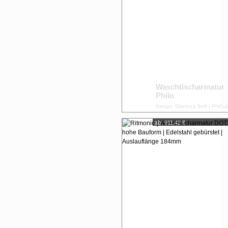
Waschtischarmatur
Philo
Design: Gianluca Belli | PhiCu
ab:
911,42 €