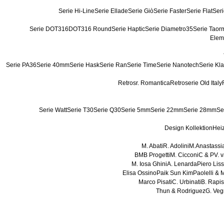
Serie Hi-Line
Serie Ellade
Serie Giò
Serie Faster
Serie Flat
Seri
Serie DOT316
DOT316 Round
Serie Haptic
Serie Diametro35
Serie Taor
Elem
Serie PA36
Serie 40mm
Serie Hask
Serie Ran
Serie Time
Serie Nanotech
Serie Kl
Retrosr. Romantica
Retroserie Old Italy
Serie Watt
Serie T30
Serie Q30
Serie 5mm
Serie 22mm
Serie 28mm
Se
Design Kollektion
Hei
M. Abati
R. Adolini
M.Anastassi
BMB Progetti
M. Cicconi
C & P
V. 
M. Iosa Ghini
A. Lenarda
Piero Lis
Elisa Ossino
Paik Sun Kim
Paolelli &
Marco Pisati
C. Urbinati
B. Rapi
Thun & Rodriguez
G. Veg