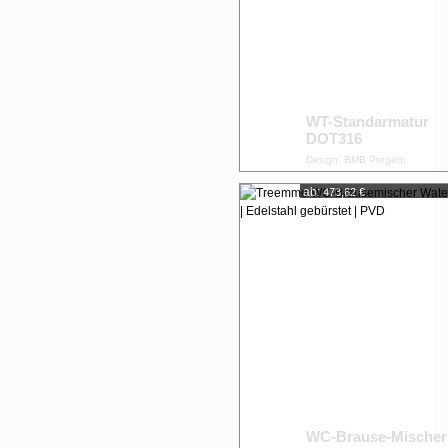
WT-Standarmatur
DOT316
Design: BMB Progetti
ab:
473,62 €
WC-Brause-Mischer