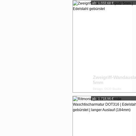
ab:
1.037,68 €
Zweigriff-Wandausl
5mm
Design: OCO Studio
ab:
1.718,96 €