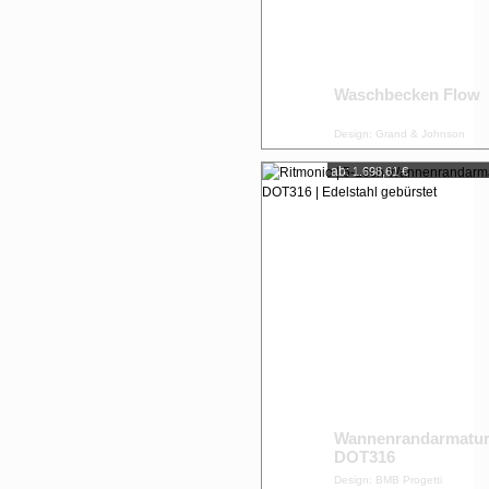
Waschbecken Flow
Design: Grand & Johnson
ab:
1.698,61 €
Wannenrandarmatu
DOT316
Design: BMB Progetti