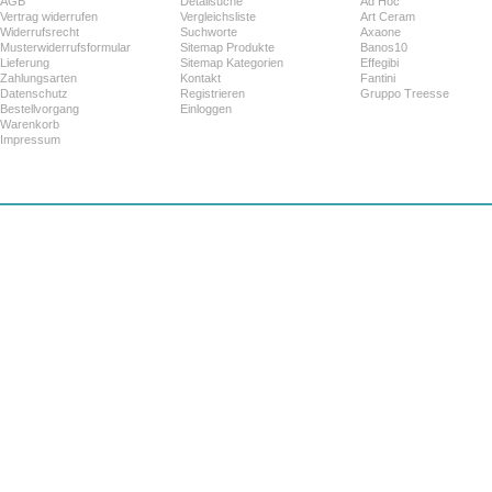
AGB
Detailsuche
Ad Hoc
Vertrag widerrufen
Vergleichsliste
Art Ceram
Widerrufsrecht
Suchworte
Axaone
Musterwiderrufsformular
Sitemap Produkte
Banos10
Lieferung
Sitemap Kategorien
Effegibi
Zahlungsarten
Kontakt
Fantini
Datenschutz
Registrieren
Gruppo Treesse
Bestellvorgang
Einloggen
Warenkorb
Impressum