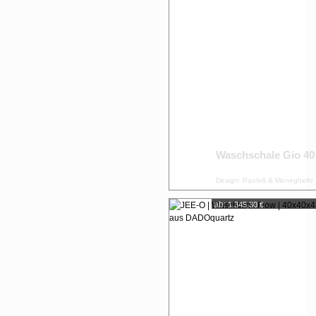
Waschschale Gio 40
Design: Paolelli & Meneghello
ab:
1.345,30 €