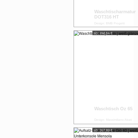
Waschtischarmatur
DOT316 HT
Design: BMB Progetti
ab:
390,84 €
Waschtisch Oz 65
Design: Massimiliano Abati
ab:
267,89 €