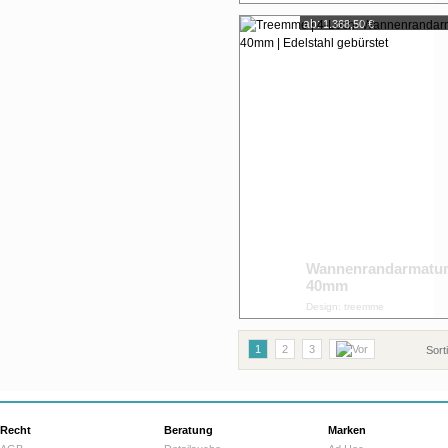
ab:
1.368,50 €
Wannenrandarmatu
40mm
Design: treemme
1
2
3
Sort
Recht
Beratung
Marken