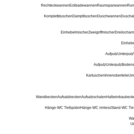
Rechteckwannen
Eckbadewannen
Raumsparwannen
Run
Komplettduschen
Dampfduschen
Duschwannen
Duscha
Einhebelmischer
Zweigriffmischer
Dreilochar
Einhebe
Aufputz
Unterputz
Aufputz
Unterputz
Bodens
Kartuschen
Innenoberteile
Ums
Wandbecken
Aufsatzbecken
Aufsatzschalen
Halbeinbaubeck
Hänge-WC Tiefspüler
Hänge-WC rimless
Stand-WC Tie
Wa
Ur