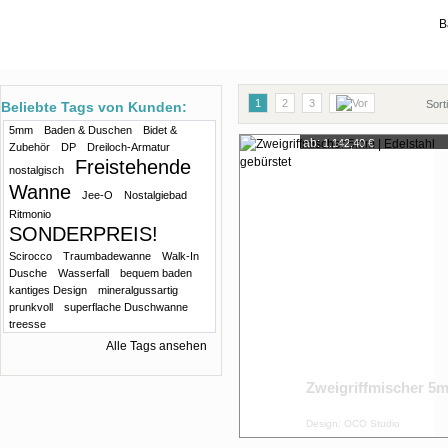
B
1
2
3
Sort
Beliebte Tags von Kunden:
5mm
Baden & Duschen
Bidet &
ab:
1.142,40 €
Zubehör
DP
Dreiloch-Armatur
Freistehende
nostalgisch
Wanne
Jee-O
Nostalgiebad
Ritmonio
SONDERPREIS!
Scirocco
Traumbadewanne
Walk-In
Dusche
Wasserfall
bequem baden
kantiges Design
mineralgussartig
prunkvoll
superflache Duschwanne
treesse
Alle Tags ansehen
Zweigriffmischer 5
Design: OCO Studio