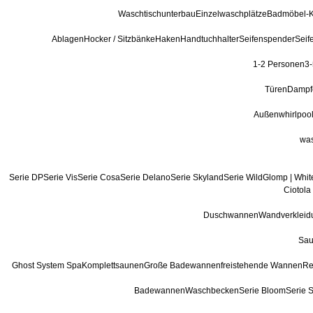
Waschtischunterbau
Einzelwaschplätze
Badmöbel-K
Ablagen
Hocker / Sitzbänke
Haken
Handtuchhalter
Seifenspender
Seif
1-2 Personen
3
Türen
Dampf
Außenwhirlpoo
was
Serie DP
Serie Vis
Serie Cosa
Serie Delano
Serie Skyland
Serie Wild
Glomp | Whi
Ciotola
Duschwannen
Wandverkleid
Sa
Ghost System Spa
Komplettsaunen
Große Badewannen
freistehende Wannen
Re
Badewannen
Waschbecken
Serie Bloom
Serie 