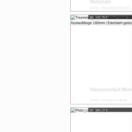
Watertube
Design: Massimiliano Braconi
ab:
242,76 €
Wasserauslauf 28m
Design: Castagnoli & Pisati
ab:
584,29 €