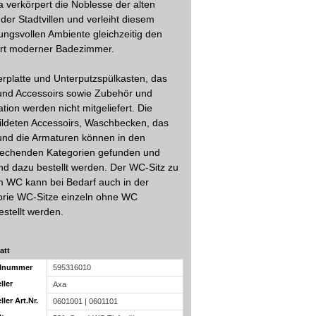
 verkörpert die Noblesse der alten
der Stadtvillen und verleiht diesem
ngsvollen Ambiente gleichzeitig den
rt moderner Badezimmer.
rplatte und Unterputzspülkasten, das
und Accessoirs sowie Zubehör und
tion werden nicht mitgeliefert. Die
ldeten Accessoirs, Waschbecken, das
und die Armaturen können in den
rechenden Kategorien gefunden und
d dazu bestellt werden. Der WC-Sitz zu
 WC kann bei Bedarf auch in der
orie WC-Sitze einzeln ohne WC
stellt werden.
att
elnummer
595316010
ller
Axa
ller Art.Nr.
0601001 | 0601101