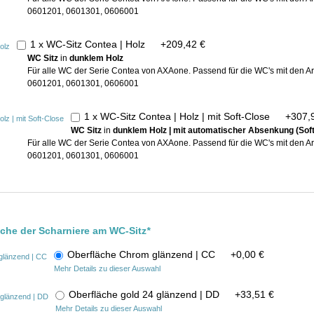
0601201, 0601301, 0606001
1 x WC-Sitz Contea | Holz
+
209,42 €
WC Sitz
in
dunklem Holz
Für alle WC der Serie Contea von AXAone. Passend für die WC's mit den 
0601201, 0601301, 0606001
1 x WC-Sitz Contea | Holz | mit Soft-Close
+
307,
WC Sitz
in
dunklem Holz | mit automatischer Absenkung (Soft
Für alle WC der Serie Contea von AXAone. Passend für die WC's mit den 
0601201, 0601301, 0606001
äche der Scharniere am WC-Sitz
*
Oberfläche Chrom glänzend | CC
+
0,00 €
Mehr Details zu dieser Auswahl
Oberfläche gold 24 glänzend | DD
+
33,51 €
Mehr Details zu dieser Auswahl