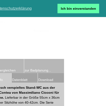
tenschutzerklärung
Ich bin einverstanden
r...
Neukunde
Detailsuche
ergleichen
zur Badplanung...
fo
Datenblatt
Download
isch verspieltes Stand-WC aus der
 Contea von Massimiliano Cicconi für
ne.
Lieferbar in der Größe 55cm x 36cm
ner Sitzhöhe von 40-42cm. Die Serie