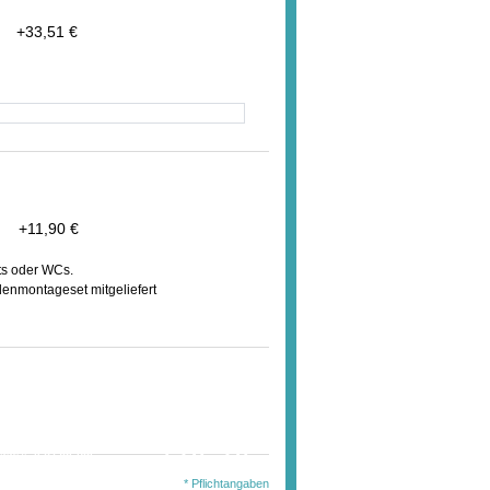
U
+
33,51 €
t
+
11,90 €
ts oder WCs.
denmontageset mitgeliefert
wählten Ausführung
en Sie diesen Artikel
232,32 €
. MwSt.
jetzt für nur:
l.Auslandsversand)
* Pflichtangaben