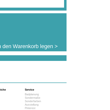
n den Warenkorb legen >
eiche
Service
Badplanung
Sondermaße
Sonderfarben
Ausstellung
Pinterest