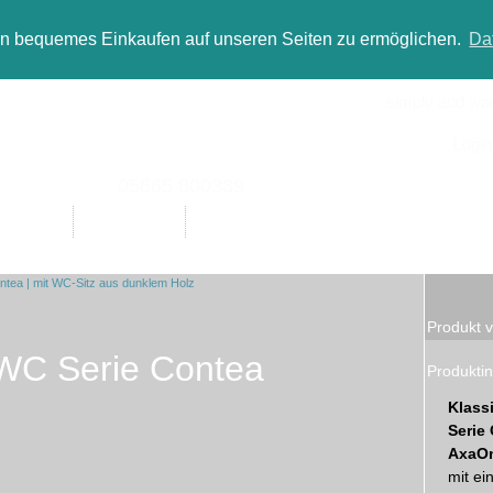
in bequemes Einkaufen auf unseren Seiten zu ermöglichen.
Da
simply add wate
Login
05665 800339
Designer
Bad(t)räume
Sale
Produkt v
WC Serie Contea
Produktin
Klass
Serie
AxaO
mit ei