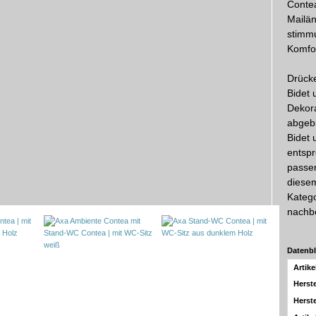
Contea
Mailän
stimmu
Komfo
Drücke
Bidet 
Dekora
abgebi
Bidet 
entsp
passen
diesem
Kateg
nachbe
Datenbl
Artik
Herste
Herste