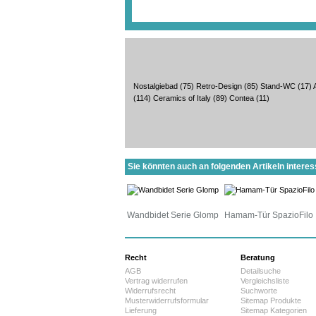
Nostalgiebad
(75)
Retro-Design
(85)
Stand-WC
(17)
(114)
Ceramics of Italy
(89)
Contea
(11)
Sie könnten auch an folgenden Artikeln interess
Wandbidet Serie Glomp
Hamam-Tür SpazioFilo
Recht
Beratung
AGB
Detailsuche
Vertrag widerrufen
Vergleichsliste
Widerrufsrecht
Suchworte
Musterwiderrufsformular
Sitemap Produkte
Lieferung
Sitemap Kategorien