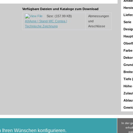
Artike
Herst
Verfügbare Dateien und Kataloge zum Download
Liefer
Size: (157.99 KB)
Abmessungen
AXAone | Stand-WC Contea |
und
Serie
Technische Zeichnung
Anschlüsse
Desig
Haupt
Oberf
Farbe
Dekor
Grun
Breit
Tiefe
Höhe
Zulau
Ablau
Gewic
In der 
erhal
h Ihren Wünschen konfigurieren.
ink