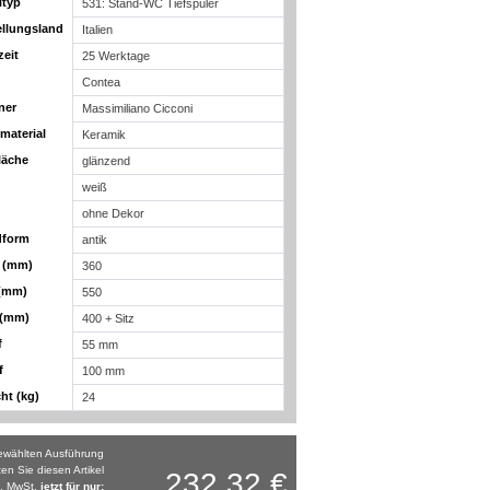
ltyp
531: Stand-WC Tiefspüler
ellungsland
Italien
zeit
25 Werktage
Contea
ner
Massimiliano Cicconi
material
Keramik
läche
glänzend
weiß
ohne Dekor
dform
antik
e (mm)
360
 (mm)
550
 (mm)
400 + Sitz
f
55 mm
f
100 mm
ht (kg)
24
gewählten Ausführung
ten Sie diesen Artikel
232,32 €
l. MwSt.
jetzt für nur: