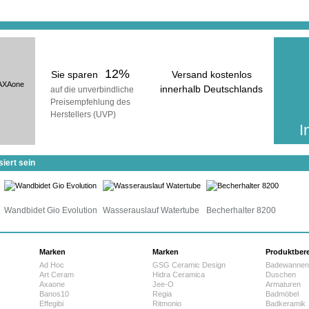
12%
Sie sparen
Versand kostenlos
AXAone
innerhalb Deutschlands
auf die unverbindliche
Preisempfehlung des
voraussichtliche Lieferzeit:
Herstellers (UVP)
25 Werktage
I
iert sein
Wandbidet Gio Evolution
Wasserauslauf Watertube
Becherhalter 8200
Marken
Marken
Produktber
Ad Hoc
GSG Ceramic Design
Badewannen
Art Ceram
Hidra Ceramica
Duschen
Axaone
Jee-O
Armaturen
Banos10
Regia
Badmöbel
Effegibi
Ritmonio
Badkeramik