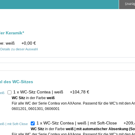
(zuzüg
der Keramik
*
be: weiß
+
0,00 €
Details zu dieser Auswahl
hl des WC-Sitzes
1 x WC-Sitz Contea | weiß
+
104,78 €
WC Sitz
in der Farbe
weiß
Für alle WC der Serie Contea von AXAone. Passend für die WC's mit den 
0601201, 0601301, 0606001
1 x WC-Sitz Contea | weiß | mit Soft-Close
+
209,
WC Sitz
in der Farbe
weiß | mit automatischer Absenkung (Sof
Für alle WC der Serie Contea von AXAone. Passend für die WC's mit den 