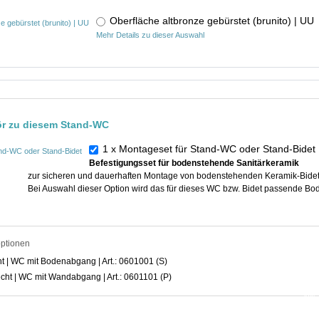
Oberfläche altbronze gebürstet (brunito) | U
Mehr Details zu dieser Auswahl
ör zu diesem Stand-WC
1 x Montageset für Stand-WC oder Stand-Bide
Befestigungsset für bodenstehende Sanitärkeramik
zur sicheren und dauerhaften Montage von bodenstehenden Keramik-Bide
Bei Auswahl dieser Option wird das für dieses WC bzw. Bidet passende Bo
optionen
 | WC mit Bodenabgang | Art.: 0601001 (S)
In der ge
ht | WC mit Wandabgang | Art.: 0601101 (P)
erhalt
inkl
(zuzüg