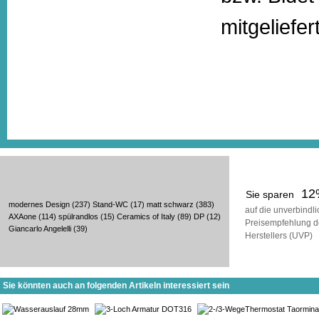
mitgeliefer
12
Sie sparen
modernes Design
(237)
Stand-WC
(17)
matt schwarz
(383)
auf die unverbindl
AXAone
(114)
spülrandlos
(15)
Ceramics of Italy
(89)
DP
(12)
Preisempfehlung d
Giancarlo Angelelli
(39)
Herstellers (UVP)
Sie könnten auch an folgenden Artikeln interessiert sein