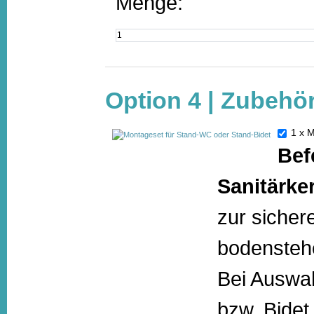
Menge:
Option 4 | Zubehö
1 x 
Bef
Sanitärke
zur sicher
bodensteh
Bei Auswah
bzw. Bide