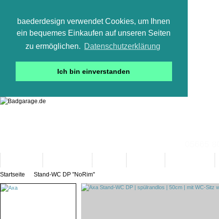
baederdesign verwendet Cookies, um Ihnen
ein bequemes Einkaufen auf unseren Seiten
zu ermöglichen.
Datenschutzerklärung
Ich bin einverstanden
05665 800
Neuheiten
Bad-Objekte
Marken
Designer
Bad(t)räume
Startseite
Stand-WC DP "NoRim"