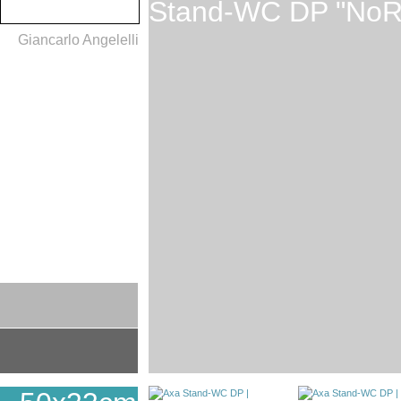
Stand-WC DP "NoR
Giancarlo Angelelli