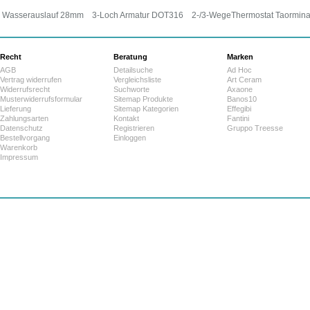
Wasserauslauf 28mm
3-Loch Armatur DOT316
2-/3-WegeThermostat Taormin
Recht
Beratung
Marken
AGB
Detailsuche
Ad Hoc
Vertrag widerrufen
Vergleichsliste
Art Ceram
Widerrufsrecht
Suchworte
Axaone
Musterwiderrufsformular
Sitemap Produkte
Banos10
Lieferung
Sitemap Kategorien
Effegibi
Zahlungsarten
Kontakt
Fantini
Datenschutz
Registrieren
Gruppo Treesse
Bestellvorgang
Einloggen
Warenkorb
Impressum