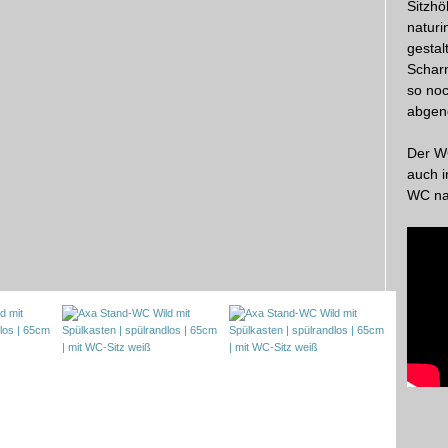
Sitzh
naturi
gestal
Scharn
so noc
abgen
Der W
auch i
WC na