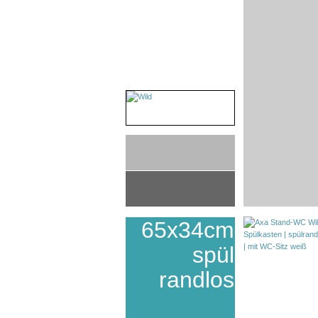
65x34cm
spül
randlos