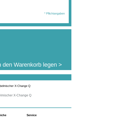
wählten Ausführung
en Sie diesen Artikel
466,40 €
. MwSt.
jetzt für nur:
* Pflichtangaben
l.Auslandsversand)
n den Warenkorb legen >
lmischer X-Change Q
eiche
Service