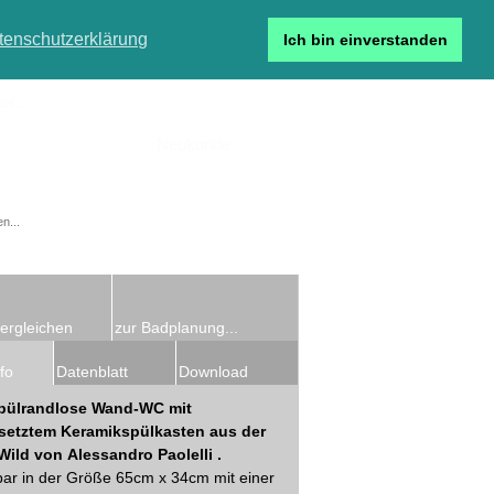
tenschutzerklärung
Ich bin einverstanden
r...
Neukunde
Detailsuche
ergleichen
zur Badplanung...
fo
Datenblatt
Download
pülrandlose Wand-WC mit
setztem Keramikspülkasten aus der
Wild von Alessandro Paolelli .
bar in der Größe 65cm x 34cm mit einer