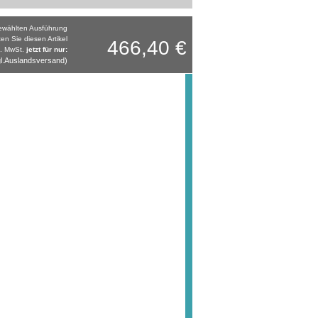
gewählten Ausführung
ten Sie diesen Artikel
466,40 €
l. MwSt.
jetzt für nur:
l.Auslandsversand)