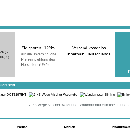
In der ge
erhalt
inkl
(zuzüg
12%
Sie sparen
Versand kostenlos
ten
(6)
innerhalb Deutschlands
auf die unverbindliche
li
(36)
Preisempfehlung des
voraussichtliche Lieferzeit:
Herstellers (UVP)
25 Werktage
I
iert sein
tur
2- / 3-Wege Mischer Watertube
Wandarmatur Slimline
Einhebe
Marken
Marken
Produktber