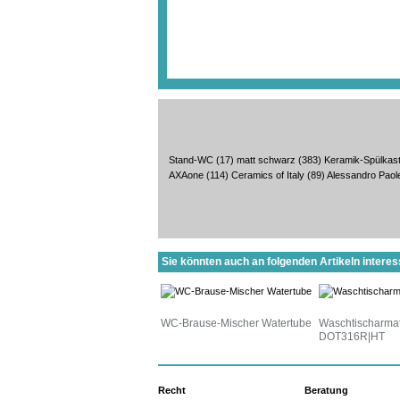
Stand-WC
(17)
matt schwarz
(383)
Keramik-Spülkas
AXAone
(114)
Ceramics of Italy
(89)
Alessandro Paolel
Sie könnten auch an folgenden Artikeln interess
WC-Brause-Mischer Watertube
Waschtischarma
DOT316R|HT
Recht
Beratung