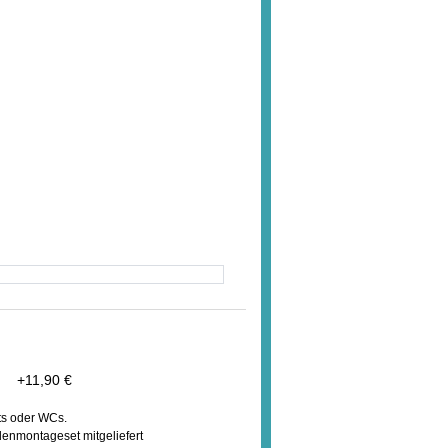
t
+
11,90 €
ts oder WCs.
denmontageset mitgeliefert