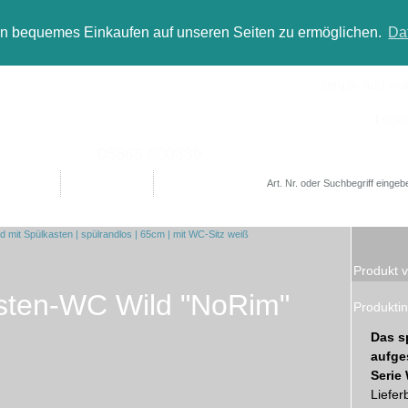
in bequemes Einkaufen auf unseren Seiten zu ermöglichen.
Da
simply add wate
Login
05665 800339
Designer
Bad(t)räume
Sale
Produkt v
sten-WC Wild "NoRim"
Produktin
Das s
aufge
Serie 
Liefer