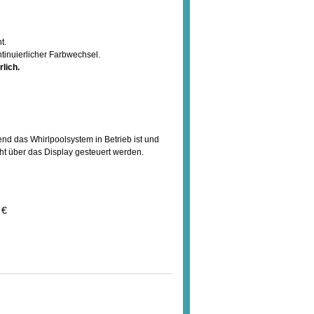
t.
tinuierlicher Farbwechsel.
rlich.
end das Whirlpoolsystem in Betrieb ist und
ht über das Display gesteuert werden.
 €