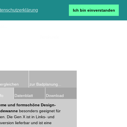
tenschutzerklärung
Ich bin einverstanden
r...
Neukunde
Detailsuche
ergleichen
zur Badplanung...
fo
Datenblatt
Download
me und formschöne Design-
badewanne
besonders geeignet für
en. Die Gen X ist in Links- und
version lieferbar und ist eine