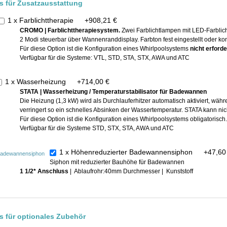
is für Zusatzausstattung
1 x Farblichttherapie
+
908,21 €
CROMO | Farblichttherapiesystem.
Zwei Farblichtlampen mit LED-Farblich
2 Modi steuerbar über Wannenranddisplay. Farbton fest eingestellt oder kon
Für diese Option ist die Konfiguration eines Whirlpoolsystems
nicht erforde
Verfügbar für die Systeme: VTL, STD, STA, STX, AWA und ATC
1 x Wasserheizung
+
714,00 €
STATA |
Wasserheizung / Temperaturstabilisator für Badewannen
Die Heizung (1,3 kW) wird als Durchlauferhitzer automatisch aktiviert, währ
verringert so ein schnelles Absinken der Wassertemperatur. STATA kann nic
Für diese Option ist die Konfiguration eines Whirlpoolsystems obligatorisch.
Verfügbar für die Systeme STD, STX, STA, AWA und ATC
1 x Höhenreduzierter Badewannensiphon
+
47,60
Siphon mit reduzierter Bauhöhe für Badewannen
1 1/2* Anschluss
| Ablaufrohr:40mm Durchmesser | Kunststoff
is für optionales Zubehör