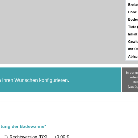
Breit
Höhe
Bode
Tiefe
Inhalt 
Gewic
mit Ü
Ablau
In der 
erhal
h Ihren Wünschen konfigurieren.
ink
(zuzüg
chtung der Badewanne
*
Rechtsversion (DX)
+
0,00 €