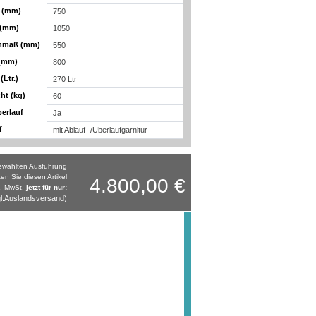
e (mm)
750
 (mm)
1050
nmaß (mm)
550
 (mm)
800
(Ltr.)
270 Ltr
ht (kg)
60
berlauf
Ja
f
mit Ablauf- /Überlaufgarnitur
gewählten Ausführung
ten Sie diesen Artikel
4.800,00 €
l. MwSt.
jetzt für nur:
l.Auslandsversand)