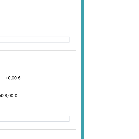
em
+
0,00 €
.428,00 €