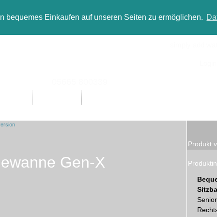
in bequemes Einkaufen auf unseren Seiten zu ermöglichen.
Da
simply add wate
Login
05665 800339
Designer
Bad(t)räume
Sale
Produkt v
dewanne Gen-X
Produktin
Beque
Sitz
Senior
Rechts