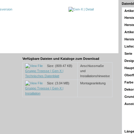
Datenbl
Artik
Herste
Herste
Artike
Herst
Liefer
Serie
Verfügbare Dateien und Kataloge zum Download
Desig
Size: (809.47 KB)
Anschlussmaße
Haupt
Gruppo Treesse | Gen-X |
und
Oberf
Technisches Datenblatt
Installationshinweise
Farbe
Size: (3.04 MB)
Montageanleitung
Gruppo Treesse | Gen-X |
Dekor
Installation
Grun
Ausst
Länge