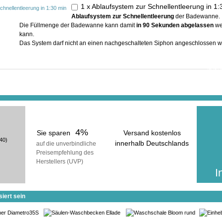
1 x Ablaufsystem zur Schnellentleerung in 
Ablaufsystem zur Schnellentleerung
der Badewanne.
Die Füllmenge der Badewanne kann damit
in 90 Sekunden abgelassen
we
kann.
Das System darf nicht an einen nachgeschalteten Siphon angeschlossen w
In der ge
erhalt
inkl
(zuzüg
4%
Sie sparen
Versand kostenlos
40)
innerhalb Deutschlands
auf die unverbindliche
Preisempfehlung des
voraussichtliche Lieferzeit:
Herstellers (UVP)
25 Werktage
I
iert sein