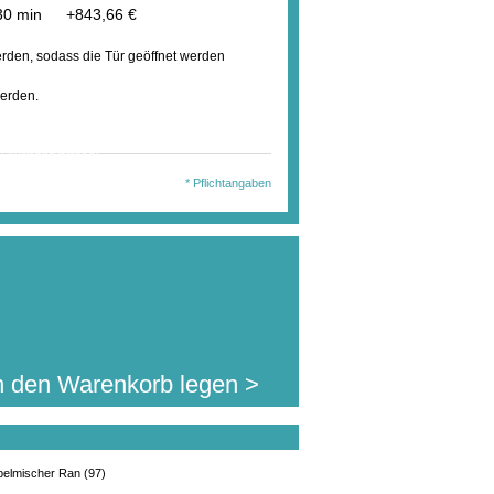
1:30 min
+
843,66 €
rden, sodass die Tür geöffnet werden
erden.
wählten Ausführung
en Sie diesen Artikel
4.800,00 €
. MwSt.
jetzt für nur:
l.Auslandsversand)
* Pflichtangaben
n den Warenkorb legen >