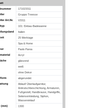
att
elnummer
171023311
ller
Gruppo Treesse
ller Art.Nr.
V3311
ltyp
101: Einbau-Badewanne
ellungsland
Italien
zeit
25 Werktage
Spa & Home
ner
Paolo Parea
material
Acryl
läche
glänzend
weiß
ohne Dekor
dform
abgerundet
attung
Ablauf/ Überlaufgarnitur,
Antirutschbeschichtung, Armaturen,
Fußgestell, Handbrause, Handgriffe,
Seitenverkleidung, Siphon,
Wassereinlauf
 (mm)
1300