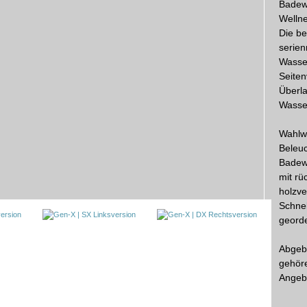
Badew
Wellne
Die b
serien
Wasser
Seiten
Überla
Wasser
Wahlwe
Beleuc
Badew
mit rü
holzve
Schnel
georde
Abgebi
gehöre
Angeb