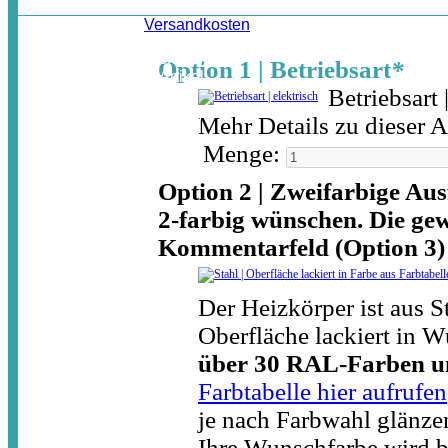
Inkl. MwSt. / zzgl.
Versandkosten
In der gewählten Ausführung
Option 1 | Betriebsart
*
erhalten Sie diesen Artikel
Betriebsart
inkl. MwSt.
jetzt für nur:
(zuzügl.Auslandsversand)
520,76 €
Mehr Details zu dieser 
Menge:
Option 2 | Zweifarbige Aus
2-farbig wünschen. Die gew
Kommentarfeld (Option 3)
Der Heizkörper ist aus St
Oberfläche lackiert in W
über 30 RAL-Farben un
Farbtabelle hier aufrufen
je nach Farbwahl glänz
Ihre Wunschfarbe wird b