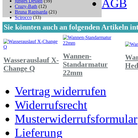
AGB
junges Design
(59)
Crazy-Bath
(12)
Bruna Rapisarda
(21)
Scirocco
(33)
Sie könnten auch an folgenden Artikeln int
Wannen-
Wan
Wasserauslauf X-
Standarmatur
Hed
Change Q
22mm
Vertrag widerrufen
Widerrufsrecht
Musterwiderrufsformular
Lieferung