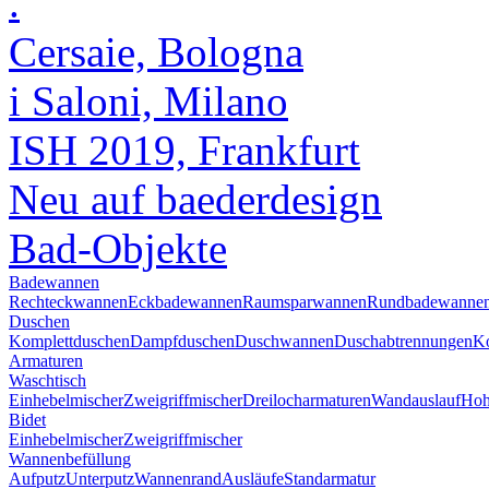
.
Cersaie, Bologna
i Saloni, Milano
ISH 2019, Frankfurt
Neu auf baederdesign
Bad-Objekte
Badewannen
Rechteckwannen
Eckbadewannen
Raumsparwannen
Rundbadewanne
Duschen
Komplettduschen
Dampfduschen
Duschwannen
Duschabtrennungen
Ko
Armaturen
Waschtisch
Einhebelmischer
Zweigriffmischer
Dreilocharmaturen
Wandauslauf
Hoh
Bidet
Einhebelmischer
Zweigriffmischer
Wannenbefüllung
Aufputz
Unterputz
Wannenrand
Ausläufe
Standarmatur