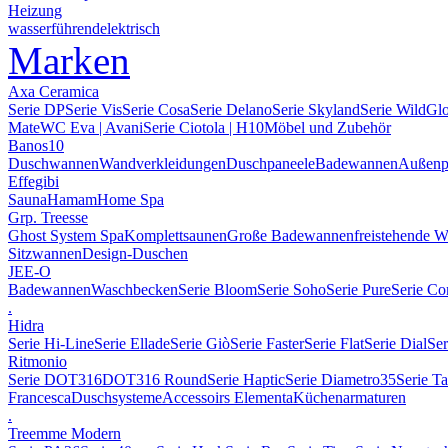
Heizung
wasserführend
elektrisch
Marken
Axa Ceramica
Serie DP
Serie Vis
Serie Cosa
Serie Delano
Serie Skyland
Serie Wild
Gl
Mate
WC Eva | Avani
Serie Ciotola | H10
Möbel und Zubehör
Banos10
Duschwannen
Wandverkleidungen
Duschpaneele
Badewannen
Außenp
Effegibi
Sauna
Hamam
Home Spa
Grp. Treesse
Ghost System Spa
Komplettsaunen
Große Badewannen
freistehende 
Sitzwannen
Design-Duschen
JEE-O
Badewannen
Waschbecken
Serie Bloom
Serie Soho
Serie Pure
Serie Co
.
Hidra
Serie Hi-Line
Serie Ellade
Serie Giò
Serie Faster
Serie Flat
Serie Dial
Ser
Ritmonio
Serie DOT316
DOT316 Round
Serie Haptic
Serie Diametro35
Serie T
Francesca
Duschsysteme
Accessoirs Elementa
Küchenarmaturen
.
Treemme Modern