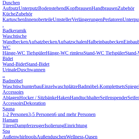
Duschen
Aufputz
Unterputz
Bodenstehend
Kopfbrausen
Handbrausen
Zubehör
Küche
Zubehör
Kartuschen
Innenoberteile
Umsteller
Verlängerungen
Perlatoren
Unterput
.
Badkeramik
Waschtische
Wandbecken
Aufsatzbecken
Aufsatzschalen
Halbeinbaubecken
Einbau
WC
Hänge-WC Tiefspüler
Hänge-WC rimless
Stand-WC Tiefspüler
Stand-
Bidet
Wand-Bidet
Stand-Bidet
Urinale
Duschwannen
..
Badmöbel
Waschtischunterbau
Einzelwaschplätze
Badmöbel-Komplettsets
Spiege
Accessoirs
Ablagen
Hocker / Sitzbänke
Haken
Handtuchhalter
Seifenspender
Seife
Accessoirs
Dekoration
Sauna
1-2 Personen
3-5 Personen
6 und mehr Personen
Hamam
Türen
Dampferzeuger
Isolierung
Einrichtung
Spa
Außenwhirlpools
Außenduschen
Wellness-Oasen