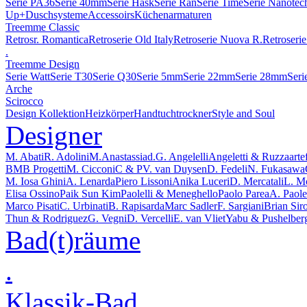
Serie PA36
Serie 40mm
Serie Hask
Serie Ran
Serie Time
Serie Nanotec
Up+
Duschsysteme
Accessoirs
Küchenarmaturen
Treemme Classic
Retrosr. Romantica
Retroserie Old Italy
Retroserie Nuova R.
Retroserie
.
Treemme Design
Serie Watt
Serie T30
Serie Q30
Serie 5mm
Serie 22mm
Serie 28mm
Seri
Arche
Scirocco
Design Kollektion
Heizkörper
Handtuchtrockner
Style and Soul
Designer
M. Abati
R. Adolini
M.Anastassiad.
G. Angelelli
Angeletti & Ruzza
arte
BMB Progetti
M. Cicconi
C & P
V. van Duysen
D. Fedeli
N. Fukasawa
M. Iosa Ghini
A. Lenarda
Piero Lissoni
Anika Luceri
D. Mercatali
L. M
Elisa Ossino
Paik Sun Kim
Paolelli & Meneghello
Paolo Parea
A. Paolel
Marco Pisati
C. Urbinati
B. Rapisarda
Marc Sadler
F. Sargiani
Brian Sir
Thun & Rodriguez
G. Vegni
D. Vercelli
E. van Vliet
Yabu & Pushelber
Bad(t)räume
.
Klassik-Bad