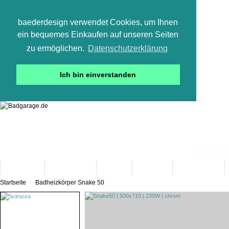
baederdesign verwendet Cookies, um Ihnen
ein bequemes Einkaufen auf unseren Seiten
zu ermöglichen.
Datenschutzerklärung
Ich bin einverstanden
05665 800
Neuheiten
Bad-Objekte
Marken
Designer
Bad(t)räume
Startseite
Badheizkörper Snake 50