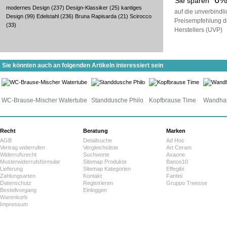
6
Sie sparen
modernes Design
(237)
Design-Klassiker
(25)
kantiges
auf die unverbindl
Design
(99)
Edelstahl
(236)
Bruna Rapisarda
(21)
Scirocco
Preisempfehlung d
(33)
Herstellers (UVP)
Sie könnten auch an folgenden Artikeln interessiert sein
WC-Brause-Mischer Watertube
Standdusche Philo
Kopfbrause Time
Wandha
Recht
Beratung
Marken
AGB
Detailsuche
Ad Hoc
Vertrag widerrufen
Vergleichsliste
Art Ceram
Widerrufsrecht
Suchworte
Axaone
Musterwiderrufsformular
Sitemap Produkte
Banos10
Lieferung
Sitemap Kategorien
Effegibi
Zahlungsarten
Kontakt
Fantini
Datenschutz
Registrieren
Gruppo Treesse
Bestellvorgang
Einloggen
Warenkorb
Impressum