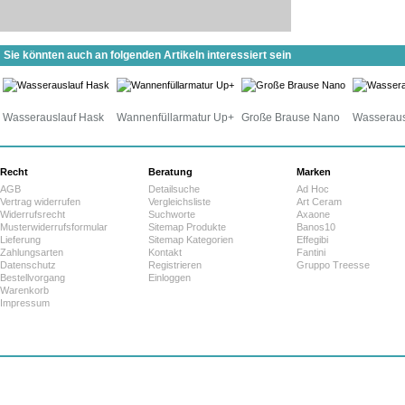
Sie könnten auch an folgenden Artikeln interessiert sein
Wasserauslauf Hask
Wannenfüllarmatur Up+
Große Brause Nano
Wasseraus
Recht
Beratung
Marken
AGB
Detailsuche
Ad Hoc
Vertrag widerrufen
Vergleichsliste
Art Ceram
Widerrufsrecht
Suchworte
Axaone
Musterwiderrufsformular
Sitemap Produkte
Banos10
Lieferung
Sitemap Kategorien
Effegibi
Zahlungsarten
Kontakt
Fantini
Datenschutz
Registrieren
Gruppo Treesse
Bestellvorgang
Einloggen
Warenkorb
Impressum