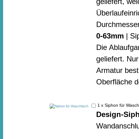
geliefert, w
Überlaufeinr
Durchmesser
0-63mm
| Si
Die Ablaufga
geliefert. N
Armatur beste
Oberfläche de
1 x Siphon für Wasc
Design-Sip
Wandanschlus