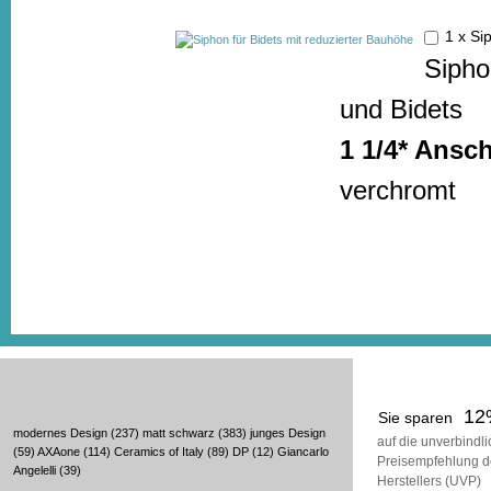
1 x Si
Sipho
und Bidets
1 1/4* Ansc
verchromt
12
Sie sparen
modernes Design
(237)
matt schwarz
(383)
junges Design
auf die unverbindl
(59)
AXAone
(114)
Ceramics of Italy
(89)
DP
(12)
Giancarlo
Preisempfehlung d
Angelelli
(39)
Herstellers (UVP)