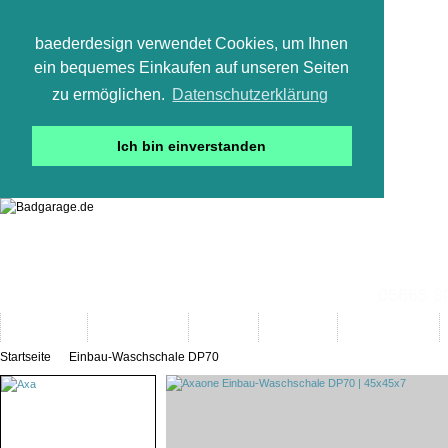
baederdesign verwendet Cookies, um Ihnen
ein bequemes Einkaufen auf unseren Seiten
zu ermöglichen.
Datenschutzerklärung
Ich bin einverstanden
05665 800
Neuheiten
Bad-Objekte
Marken
Designer
Bad(t)räume
Startseite
Einbau-Waschschale DP70