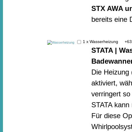
STX AWA u
bereits eine 
1 x Wasserheizung
+
63
STATA |
Was
Badewanne
Die Heizung 
aktiviert, wä
verringert s
STATA kann n
Für diese Opt
Whirlpoolsys