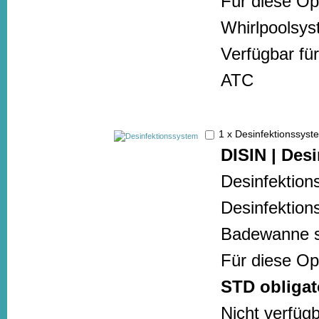
Für diese Opt
Whirlpoolsy
Verfügbar f
ATC
1 x Desinfektionssy
DISIN | Des
Desinfektion
Desinfektion
Badewanne st
Für diese Op
STD obligat
Nicht verfüg