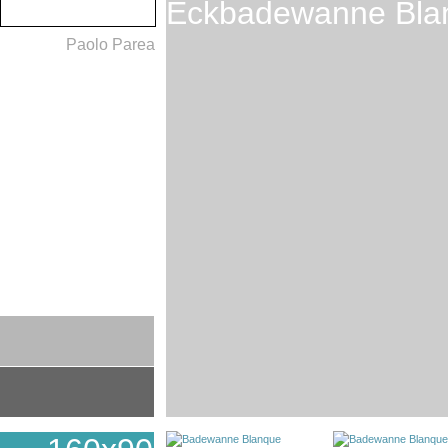
Eckbadewanne Bla
Paolo Parea