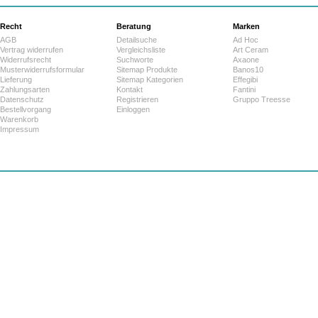
Recht
Beratung
Marken
AGB
Detailsuche
Ad Hoc
Vertrag widerrufen
Vergleichsliste
Art Ceram
Widerrufsrecht
Suchworte
Axaone
Musterwiderrufsformular
Sitemap Produkte
Banos10
Lieferung
Sitemap Kategorien
Effegibi
Zahlungsarten
Kontakt
Fantini
Datenschutz
Registrieren
Gruppo Treesse
Bestellvorgang
Einloggen
Warenkorb
Impressum