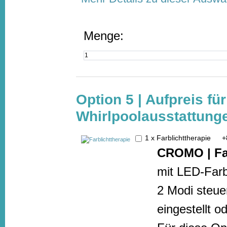
Menge:
Option 5 | Aufpreis fü
Whirlpoolausstattunge
1 x Farblichttherapie
+
CROMO | Far
mit LED-Farbl
2 Modi steue
eingestellt o