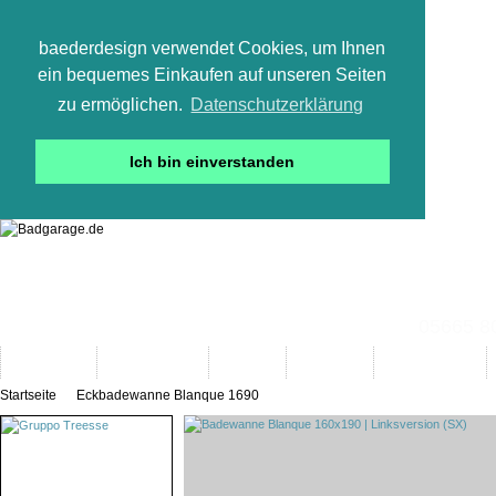
baederdesign verwendet Cookies, um Ihnen
ein bequemes Einkaufen auf unseren Seiten
zu ermöglichen.
Datenschutzerklärung
Ich bin einverstanden
05665 800
Neuheiten
Bad-Objekte
Marken
Designer
Bad(t)räume
Startseite
Eckbadewanne Blanque 1690