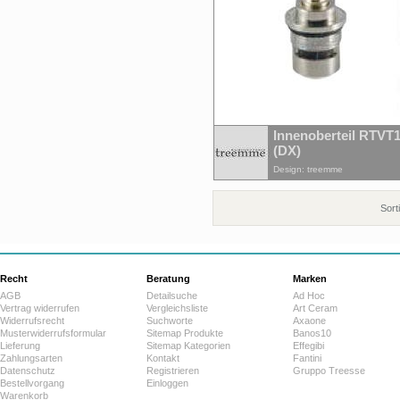
Innenoberteil RTVT
(DX)
Design: treemme
Sort
Recht
Beratung
Marken
AGB
Detailsuche
Ad Hoc
Vertrag widerrufen
Vergleichsliste
Art Ceram
Widerrufsrecht
Suchworte
Axaone
Musterwiderrufsformular
Sitemap Produkte
Banos10
Lieferung
Sitemap Kategorien
Effegibi
Zahlungsarten
Kontakt
Fantini
Datenschutz
Registrieren
Gruppo Treesse
Bestellvorgang
Einloggen
Warenkorb