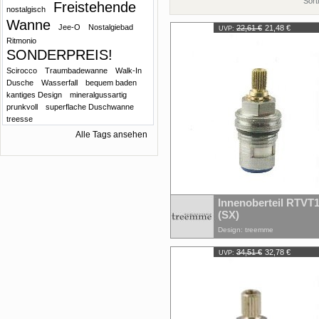
Sort
Freistehende
nostalgisch
Wanne
Jee-O
Nostalgiebad
22,61 €
21,48 €
UVP:
Ritmonio
SONDERPREIS!
Scirocco
Traumbadewanne
Walk-In
Dusche
Wasserfall
bequem baden
kantiges Design
mineralgussartig
prunkvoll
superflache Duschwanne
treesse
Alle Tags ansehen
Innenoberteil RTVT
(SX)
Design: treemme
34,51 €
32,78 €
UVP: