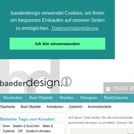
baederdesign verwendet Cookies, um Ihnen
ein bequemes Einkaufen auf unseren Seiten
zu ermöglichen.
Datenschutzerklärung
Ich bin einverstanden
05665 800
Neuheiten
Bad-Objekte
Marken
Designer
Bad(t)räume
Startseite
Bad-Objekte
Armaturen
Zubehör
Innenoberteile
Auf dieser Seite finden Sie alle Innenobertei
Beliebte Tags von Kunden:
bestimmten Armatur zu ermitteln, können Sie 
5mm
Baden & Duschen
Bidet &
Zubehör
DP
Dreiloch-Armatur