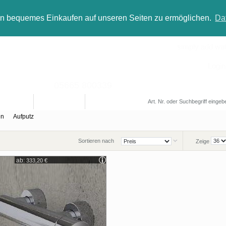
in bequemes Einkaufen auf unseren Seiten zu ermöglichen.
Da
simply add wate
Login
05665 800339
Designer
Bad(t)räume
Sale
en
Aufputz
Sortieren nach
Zeige
ab:
333,20 €