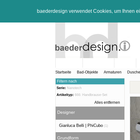
baederdesign verwendet Cookies, um Ihnen e
Neuheiten
Bad-Objekte
Marken
Startseite
Bad-Objekte
Armaturen
Dusch
Filtern nach
Serie:
Nanotech
Artikeltyp:
666: Handbrause-Set
Alles entfernen
Designer
Gianluca Belli | PhiCubo
(1)
Grundform