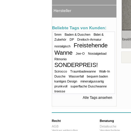
Hersteller
Beliebte Tags von Kunden:
5mm
Baden & Duschen
Bidet &
Zubehör
DP
Dreiloch-Armatur
Freistehende
nostalgisch
Wanne
Jee-O
Nostalgiebad
Ritmonio
SONDERPREIS!
Scirocco
Traumbadewanne
Walk-In
Dusche
Wasserfall
bequem baden
kantiges Design
mineralgussartig
prunkvoll
superflache Duschwanne
treesse
Alle Tags ansehen
Recht
Beratung
AGB
Detailsuche
Vertrag widerrufen
Vergleichsliste