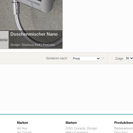
Duschenmischer Nano
Design: Gianluca Belli | PhiCubo
Sortieren nach
Zeige
Marken
Marken
Produktber
Ad Hoc
GSG Ceramic Design
Badewannen
Art Ceram
Hidra Ceramica
Duschen