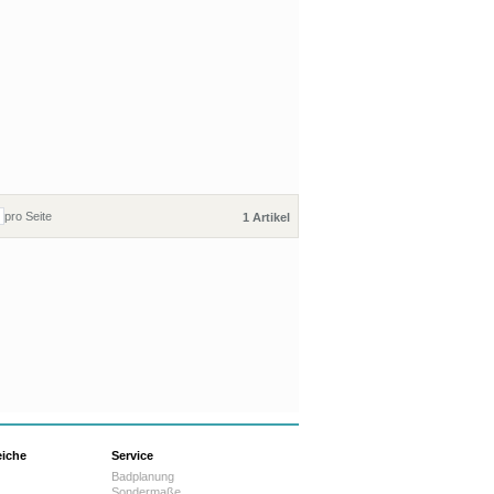
pro Seite
1 Artikel
eiche
Service
Badplanung
Sondermaße