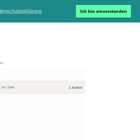
tenschutzerklärung
Ich bin einverstanden
r...
Neukunde
Detailsuche
pro Seite
1 Artikel